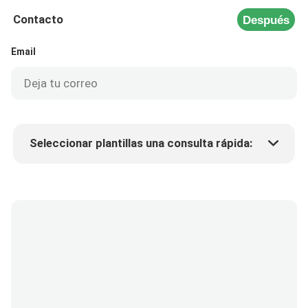
Contacto
Después
Email
Seleccionar plantillas una consulta rápida:
Precio del producto
Min.order quantity
Solicitar muestras
Más detalles